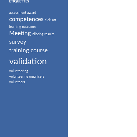
ÉTIQUETTES
assessment
award
competences
Kick-off
learning outcomes
Meeting
Piloting
results
survey
training course
validation
volunteering
volunteering organisers
volunteers