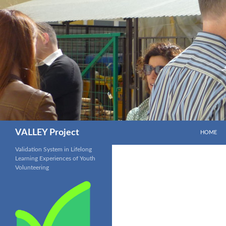
Aller
au
contenu
Recherche
VALLEY Project
HOME
Validation System in Lifelong
Learning Experiences of Youth
Volunteering