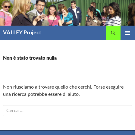
Vai
al
contenuto
Cerca
VALLEY Project
MENU
PRINCIP
Non è stato trovato nulla
Non riusciamo a trovare quello che cerchi. Forse eseguire
una ricerca potrebbe essere di aiuto.
Ricerca
per: