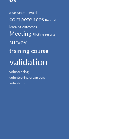
TAG
assessment
award
competences
Kick-off
learning outcomes
Meeting
Piloting
results
survey
training course
validation
volunteering
volunteering organisers
volunteers